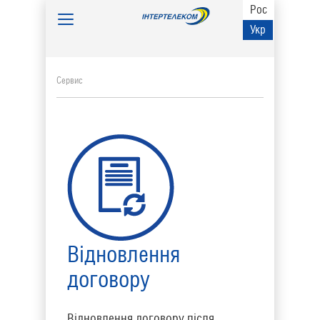
Рос
Toggle
Укр
navigation
Сервис
Відновлення
договору
Відновлення договору після