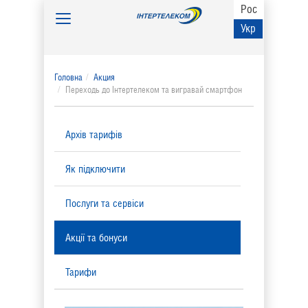
Рос
Toggle
Укр
navigation
Головна
Акция
Переходь до Інтертелеком та вигравай смартфон
Архів тарифів
Як підключити
Послуги та сервіси
Акції та бонуси
Тарифи