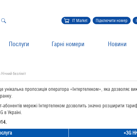
IT Market
Підключити номер
Послуги
Гарні номери
Новини
 Нічний безліміт
це унікальна пропозиція оператора «Інтертелеком», яка дозволяє вик
ранку.
ет-абонентів мережі Інтертелеком дозволить значно розширити тари
G в Україні.
014.
ослуга
«
3G Ні