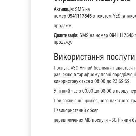
Активація:
SMS на
номер
0941117545
з текстом YES, а так
продажу.
Деактивація:
SMS на номер
0941117545
продажу.
Використання послуги
Послуга «3G Нічний безліміт» надається т
разі якщо в тарифному плані передбачені
використовуються з 08:00 до 23:59:59.
У нічний час з 00.00 до 08.00 в першу че
При закінченні щомісячного пакетного тра
Невикористаний обсяг
передплачених МБ послуги «3G Нічний без