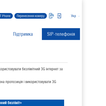
Укр
IT Phone
Перенесення номеру
Підтримка
SIP-телефонія
ористовувати безлімітний 3G інтернет за
фна пропозиція і використовувати 3G
чний безліміт»