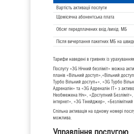
Вартість активації послуги
Щомісячна абонентська плата
Обсяг передплачених вхід./вихід. МБ
Після вичерпання пакетних МБ на швидк
Тарифи наведені в гривнях із урахування
Послугу «3G Нічний безліміт» можна акт
планів «Вільний доступ»,«Вільний доступ
Турбо Вільний доступ+», «3G Турбо Вільни
Адреналін» та «3G Адреналін ІТ» з акт
Необмежена Ніч», «Доступний Безліміт»,
інтернет», «3G Тінейджер», «Безлімітний
Спільна активація на одному номері послуг
можлива.
Управління послугою