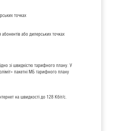
ерських точках
я абонентів або дилерських точках
гідно зі швидкістю тарифного плану. У
езліміт» пакетні МБ тарифного плану
тернет на швидкості до 128 Кбіт/с.