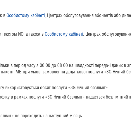
ож в
Особистому кабінеті
, Центрах обслуговування абонентів або дил
з текстом NO, а також в
Особистому кабінеті
, Центрах обслуговуванн
ільки в період часу з 00.00 до 08.00 на швидкості передачі даних в з
 пакетні МБ при умові замовлення додаткової послуги «3G Нічний б
ргу використовується обсяг послуги «3G Нічний безліміт».
фіку в рамках послуги «3G Нічний безліміт» надається безлімітний ін
ліміт» не переходить на наступний місяць.