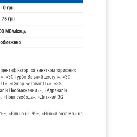
0 грн
75 грн
00 МБ/місяць
еобмежено
 ідентифікатор, за винятком тарифних
T», «3G Турбо Вільний доступ», «3G
ІТ», «Супер Безліміт ІТ+», «3G
налін Необмежений+», «Адреналін
», «Нова свобода», «Дитячий 3G
75», «Вільна ніч 99», «Нічний безліміт» не