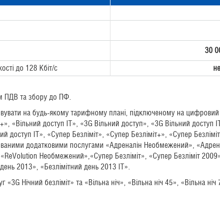
30 0
ості до 128 Кбіт/с
н
м ПДВ та збору до ПФ.
ивувати на будь-якому тарифному плані, підключеному на цифровий
+», «Вільний доступ IT», «3G Вільний доступ», «3G Вільний доступ I
й доступ IT», «Супер Безліміт», «Супер Безліміт+», «Супер Безліміт 
ивованими додатковими послугами «Адреналін Необмежений», «Адре
 «ReVolution Необмежений»,«Супер Безліміт», «Супер Безліміт 2009
 день 2013», «Безлімітний день 2013 IT».
 «3G Нічний безліміт» та «Вільна ніч», «Вільна ніч 45», «Вільна ніч 