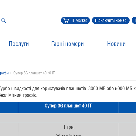
IT Market
Підключити номер
Послуги
Гарні номери
Новини
арифи
Супер 3G планшет 40,70 IT
 Турбо швидкості для користувачів планшетів: 3000 МБ або 5000 МБ 
безлімітний трафік.
Супер
3G планшет 40 IT
1 грн.