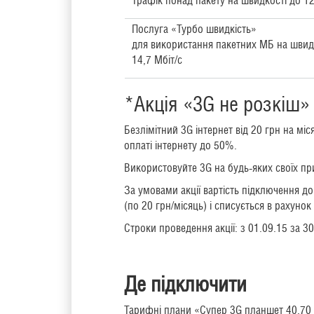
Трафік понад пакету на швидкості до 12
Послуга «Турбо швидкість»
для використання пакетних МБ на швид
14,7 Мбіт/с
*Акція «3G не розкіш»
Безлімітний 3G інтернет від 20 грн на м
оплаті інтернету до 50%.
Використовуйте 3G на будь-яких своїх при
За умовами акції вартість підключення до
(по 20 грн/місяць) і списується в рахун
Строки проведення акції: з 01.09.15 за 3
Де підключити
Тарифні плани «Супер 3G планшет 40,70 І