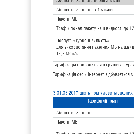
Абонентська плата перші 3 місяці
Абонентська плата з 4 місяця
Пакетні МБ
Трафік понад пакету на швидкості до 12
Послуга «Турбо швидкість»
для використання пакетних МБ на швид
14,7 Мбіт/с
Тарифікація проводиться в гривнях з ур
Тарифікація сесій Інтернет відбувається з
З 01.03.2017 діють нові умови тарифних 
Тарифний план
Абонентська плата
Пакетні МБ