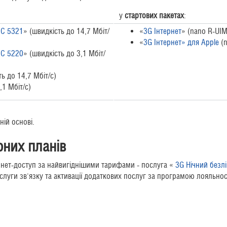
у
стартових пакетах
:
EC 5321
» (швидкість до 14,7 Мбіт/
«
3G Інтернет
» (nano R-UIM
«
3G Інтернет» для Apple
(n
EC 5220
» (швидкість до 3,1 Мбіт/
ь до 14,7 Мбіт/с)
,1 Мбіт/с)
ій основі.
них планів
ернет-доступ за найвигіднішими тарифами - послуга «
3G Нічний безлі
слуги зв'язку та активації додаткових послуг за програмою лояльно