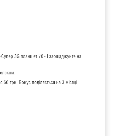
і «Супер 3G планшет 70» і заощаджуйте на
телеком.
 60 грн. Бонус поділяється на 3 місяці