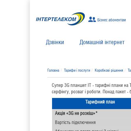
Бізнес абонентам
Дзвінки
Домашній інтернет
Головна
Тарифи і послуги
Коробкові рішення
Т
Супер 3G планшет ІТ - тарифні плани на
серфінгу, розваг і роботи. Понад пакет - 
Тарифний план
Акція «3G не розкіш»*
Вартість підключення