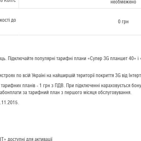
8 Кбіт/с
необмежено
кості до
0 грн
ісяць. Підключайте популярні тарифні плани «Супер 3G планшет 40» 
строях по всій Україні на найширшій території покриття 3G від Інтер
 тарифних планів - 1 грн з ПДВ. При підключенні нараховується бонус
ок абонплати за тарифний план з першого місяця обслуговування.
0.11.2015.
Т» доступні для активації