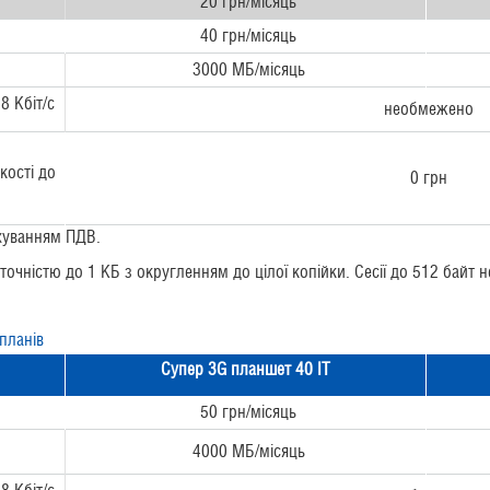
20 грн/місяць
40 грн/місяць
3000 МБ/місяць
8 Кбіт/с
необмежено
кості до
0 грн
ахуванням ПДВ.
 точністю до 1 КБ з округленням до цілої копійки. Сесії до 512 байт 
планів
Супер
3G планшет 40 IT
50 грн/місяць
4000 МБ/місяць