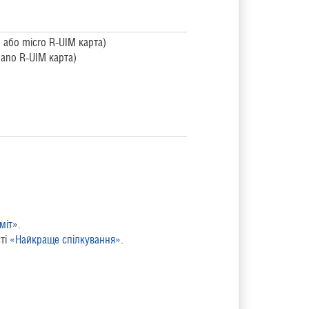
 або micro R-UIM карта)
ano R-UIM карта)
міт
».
сті
«Найкраще спілкування»
.