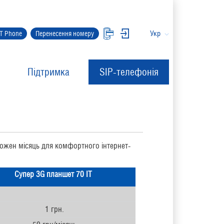
Укр
IT Phone
Перенесення номеру
Підтримка
SIP-телефонія
кожен місяць для комфортного інтернет-
Супер
3G планшет 70 IT
1 грн.