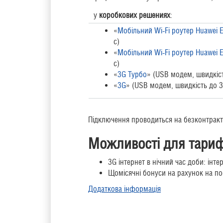
у
коробкових реш
ениях
:
«
Мобільний Wi-Fi роутер Huawei 
с)
«
Мобільний Wi-Fi роутер Huawei 
с)
«
3G Турбо
» (USB модем, швидкіст
«
3G
» (USB модем, швидкість до 3
Підключення проводиться на безконтрактн
Можливості для тариф
3G інтернет в нічний час доби: інт
Щомісячні бонуси на рахунок на по
Додаткова інформація