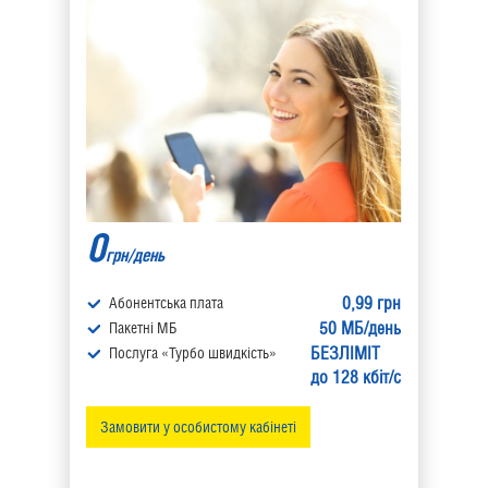
0
грн/день
0,99 грн
Абонентська плата
50 МБ/день
Пакетні МБ
БЕЗЛІМІТ
Послуга «Турбо швидкість»
до 128 кбіт/с
Замовити у особистому кабінеті