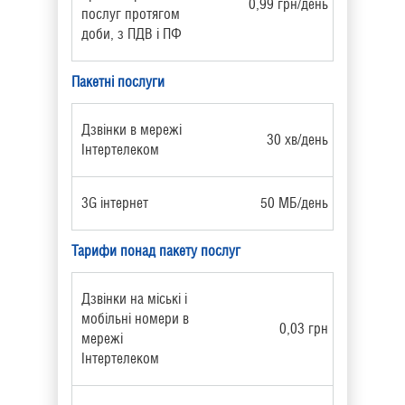
0,99 грн/день
послуг протягом
доби, з ПДВ і ПФ
Пакетні послуги
Дзвінки в мережі
30 хв/день
Інтертелеком
3G інтернет
50 МБ/день
Тарифи понад пакету послуг
Дзвінки на міські і
мобільні номери в
0,03 грн
мережі
Інтертелеком