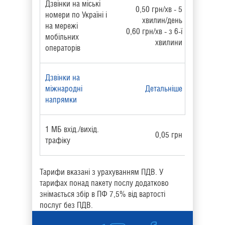
Дзвінки на міські
0,50 грн/хв - 5
номери по Україні і
хвилин/день
на мережі
0,60 грн/хв - з 6-ї
мобільних
хвилини
операторів
Дзвінки на
міжнародні
Детальніше
напрямки
1 МБ вхід./вихід.
0,05 грн
трафіку
Тарифи вказані з урахуванням ПДВ. У
тарифах понад пакету послу додатково
знімається збір в ПФ 7,5% від вартості
послуг без ПДВ.