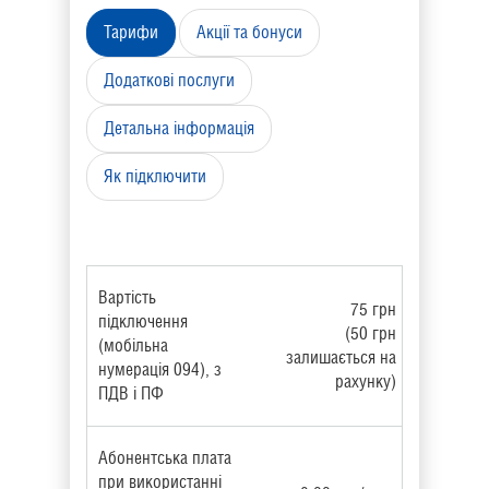
Тарифи
Акції та бонуси
Додаткові послуги
Детальна інформація
Як підключити
Вартість
75 грн
підключення
(50 грн
(мобільна
залишається на
нумерація 094), з
рахунку)
ПДВ і ПФ
Абонентська плата
при використанні