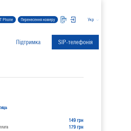
Укр
IT Phone
Перенесення номеру
Підтримка
SIP-телефонія
сяць
149 грн
179 грн
плата