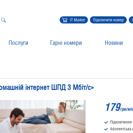
IT Market
Підключити номер
Послуги
Гарні номери
Новини
омашній інтернет ШПД 3 Мбіт/с»
179
грн/мі
Підключення
Абонентська 