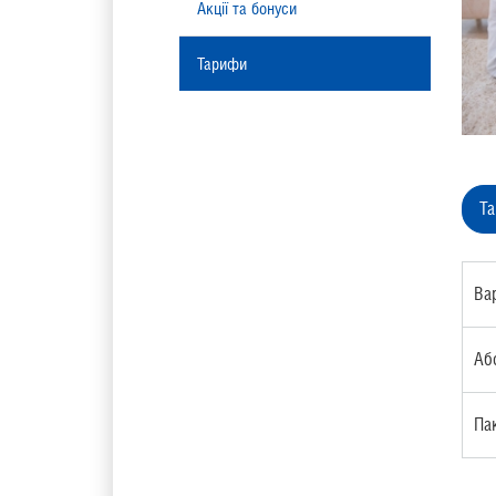
Акції та бонуси
Тарифи
Т
Ва
Аб
Па