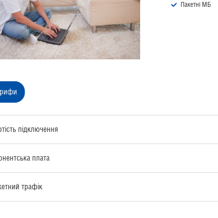
Пакетні МБ
арифи
ртість підключення
онентська плата
кетний трафік