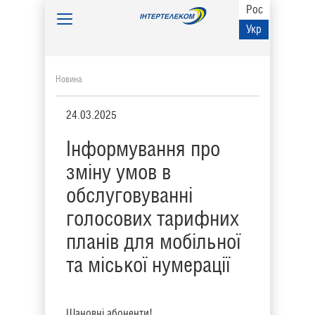
Рос
Toggle
Укр
navigation
Новина
24.03.2025
Інформування про
зміну умов в
обслуговуванні
голосових тарифних
планів для мобільної
та міської нумерації
Шановні абоненти!