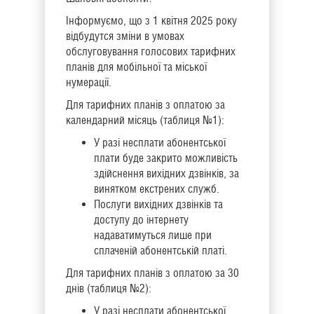
Інформуємо, що з 1 квітня 2025 року
відбудутся зміни в умовах
обслуговування голосових тарифних
планів для мобільної та міської
нумерації.
Для тарифних планів з оплатою за
календарний місяць (таблиця №1):
У разі несплати абонентської
плати буде закрито можливість
здійснення вихідних дзвінків, за
винятком екстрених служб.
Послуги вихідних дзвінків та
доступу до інтернету
надаватимуться лише при
сплаченій абонентській платі.
Для тарифних планів з оплатою за 30
днів (таблиця №2):
У разі несплати абонентської