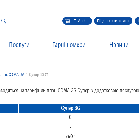
IT Market
Підключити номер
Послуги
Гарні номери
Новини
нентів CDMA UA
Супер 3G 75
еводяться на тарифний план CDMA 3G Супер з додатковою послуго
Супер 3G
0
-
750*