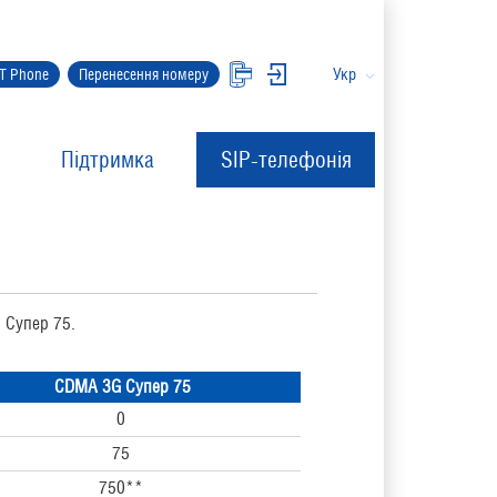
Укр
IT Phone
Перенесення номеру
Підтримка
SIP-телефонія
ю Супер 75.
CDMA 3G Супер 75
0
75
750**