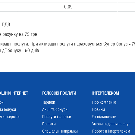
0.09
м ПДВ.
 рахунку на 75 грн
ивації послуги. При активації послуги нараховується Супер бонус - 
дії бонусу - 50 днів.
ШНІЙ ІНТЕРНЕТ
ГОЛОСОВІ ПОСЛУГИ
ІНТЕРТЕЛЕКОМ
фи
Тарифи
Про компанію
 та бонуси
Акції та бонуси
Новини
ги і сервіси
Послуги і сервіси
Як підключити
Розваги
Умови надання послуг
Cпеціальні напрямки
Робота в Інтертелеком