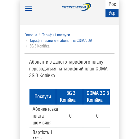
Рос
Toggle
Укр
navigation
Головна
Тарифи і послуги
Тарифні плани для абонентів CDMA UA
3G 3 Копійка
Абоненти з даного тарифного плану
переводяться на тарифний план CDMA
3G 3 Копійка
3G 3
CDMA 3G 3
Послуги
Копійка
Копійка
Абонентська
плата
0
0
щомісяця
Вартість 1