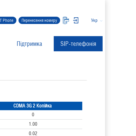
Укр
IT Phone
Перенесення номеру
Підтримка
SIP-телефонія
CDMA 3G 2 Копійка
0
1.00
0.02