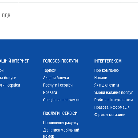
м ПДВ.
ШНІЙ ІНТЕРНЕТ
ГОЛОСОВІ ПОСЛУГИ
ІНТЕРТЕЛЕКОМ
фи
Тарифи
Про компанію
 та бонуси
Акції та бонуси
Новини
ги і сервіси
Послуги і сервіси
Як підключити
Розваги
Умови надання послуг
Cпеціальні напрямки
Робота в Інтертелеком
Правова інформація
ПОСЛУГИ І СЕРВІСИ
Фірмові магазини
Поповнення рахунку
Дізнатися мобільний
номер