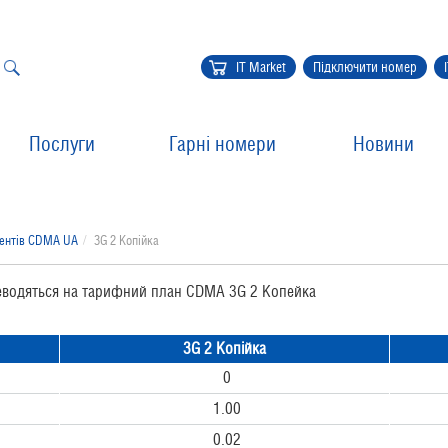
IT Market
Підключити номер
Послуги
Гарні номери
Новини
нентів CDMA UA
3G 2 Копійка
реводяться на тарифний план CDMA 3G 2 Копейка
3G 2 Копійка
0
1.00
0.02