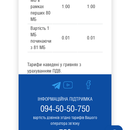
МБ в
рамках
1.00
1.00
перших 80
МБ
Вартість 1
МБ
0.01
0.01
починаючи
з 81 МБ
Тарифи наведені у гривнях з
урахуванням ПДВ.
ІНФОРМАЦІЙНА ПІДТРИМКА
094-50-50-750
вартість дзвінків згідно тарифів Вашого
оператора зв'язку