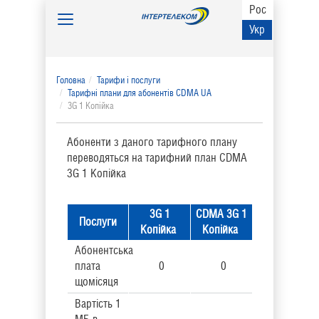
Рос
Toggle
Укр
navigation
Головна
Тарифи і послуги
Тарифні плани для абонентів CDMA UA
3G 1 Копійка
Абоненти з даного тарифного плану
переводяться на тарифний план CDMA
3G 1 Копійка
3G 1
CDMA 3G 1
Послуги
Копійка
Копійка
Абонентська
плата
0
0
щомісяця
Вартість 1