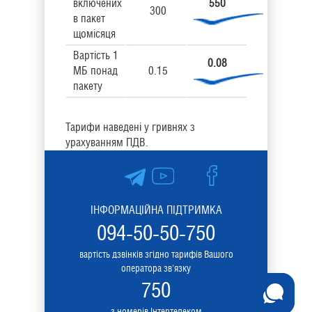
включених
550
300
в пакет
щомісяця
Вартість 1
0.08
МБ понад
0.15
пакету
Тарифи наведені у гривнях з
урахуванням ПДВ.
ІНФОРМАЦІЙНА ПІДТРИМКА
094-50-50-750
вартість дзвінків згідно тарифів Вашого
оператора зв'язку
750
з номерів Інтертелеком