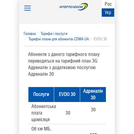
Рос
Toggle
Укр
navigation
Головна
Тарифи і послуги
Тарифні плани для абонентів CDMA UA
EVDO 30
Абоненти з даного тарифного плану
переводяться на тарифний план 3G
Адреналін з додатковою послугою
Адреналін 30
Адреналін
Послуги
EVDO 30
30
Абонентська
30
плата
30
щомісяця
Об'єм МБ,