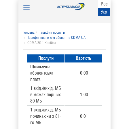
Рос
Toggle
Укр
navigation
Головна
Тарифи і послуги
Тарифні плани для абонентів CDMA UA
CDMA 3G 1 Копійка
Послуги
Вартість
Щомісячна
абонентська
0.00
плата
1 вхід./вихід. МБ
в межах перших
1.00
80 МБ
1 вхід./вихід. МБ
починаючи з 81-
0.01
го МБ