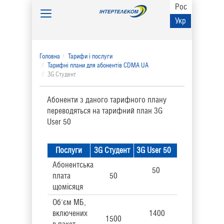
Рос
Toggle
Укр
navigation
Головна
Тарифи і послуги
Тарифні плани для абонентів CDMA UA
3G Студент
Абоненти з даного тарифного плану
переводяться на тарифний план 3G
User 50
Послуги
3G Студент
3G User 50
Абонентська
50
плата
50
щомісяця
Об'єм МБ,
включених
1400
1500