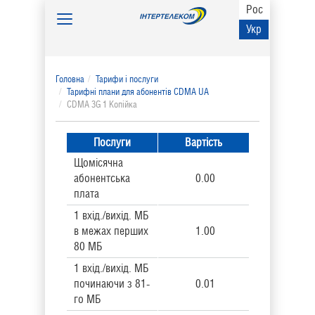
Рос
Toggle
Укр
navigation
Головна
Тарифи і послуги
Тарифні плани для абонентів CDMA UA
CDMA 3G 1 Копійка
Послуги
Вартість
Щомісячна
абонентська
0.00
плата
1 вхід./вихід. МБ
в межах перших
1.00
80 МБ
1 вхід./вихід. МБ
починаючи з 81-
0.01
го МБ