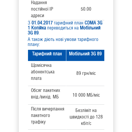
Надання
постійної IP
50.00
адреси
З
01.04.2017
тарифний план
CDMA 3G
1 Копійка
переводиться на
Мобільний
3G 89
.
А також діють нові умови тарифного
плану:
Тарифний план
Мобільний 3G 89
Щомісячна
абонентська
89 грн/міс
плата
Обсяг пакетних
10 000 МБ/міс
вхід./вихід. МБ
Після вичерпання
Безліміт на
пакетного
швидкості до 128
трафіку
кбіт/с