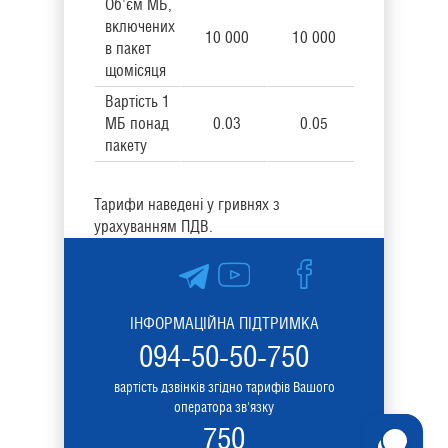
Об'єм МБ,
включених
10 000
10 000
в пакет
щомісяця
Вартість 1
МБ понад
0.03
0.05
пакету
Тарифи наведені у гривнях з
урахуванням ПДВ.
ІНФОРМАЦІЙНА ПІДТРИМКА
094-50-50-750
вартість дзвінків згідно тарифів Вашого
оператора зв'язку
750