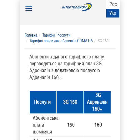
Рос
Toggle
Укр
navigation
Головна
Тарифи і послуги
Тарифні плани для абонентів CDMA UA
3G 150
Абоненти з даного тарифного плану
переводяться на тарифний план 3G
Адреналін з додатковою послугою
Адреналін 150+
3G
Послуги
3G 150
Адреналін
150+
Абонентська
плата
150
150
щомісяця