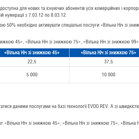
 доступна для нових та існуючих абонентів усіх комерційних і корпо
й нумерації з 7.03.12 по 8.03.12.
кою 50% необхідно активувати спеціальні послуги «Вільна Ніч зі зни
 знижкою 45», «Вільна Ніч зі знижкою 75», «Вільна Ніч зі знижкою 99
«Вільна Ніч зі знижкою 45»
«Вільна Ніч зі знижкою 75»
22,5
37,5
5 000
10 000
тися даними послугами на базі технології EVDO REV. A зі швидкістю 
 «Вільна Ніч зі знижкою 45», «Вільна Ніч зі знижкою 75», «Вільна Н