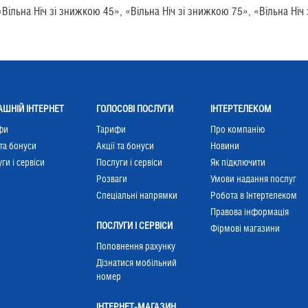
Вільна Ніч зі знижкою 45», «Вільна Ніч зі знижкою 75», «Вільна Ніч
ШНІЙ ІНТЕРНЕТ
ГОЛОСОВІ ПОСЛУГИ
ІНТЕРТЕЛЕКОМ
фи
Тарифи
Про компанію
 та бонуси
Акції та бонуси
Новини
ги і сервіси
Послуги і сервіси
Як підключити
Розваги
Умови надання послуг
Cпеціальні напрямки
Робота в Інтертелеком
Правова інформація
ПОСЛУГИ І СЕРВІСИ
Фірмові магазини
Поповнення рахунку
Дізнатися мобільний
номер
ІНТЕРНЕТ-МАГАЗИН