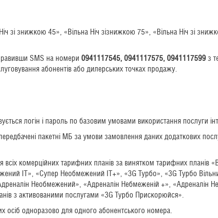
 Ніч зі знижкою 45», «Вільна Ніч зізнижкою 75», «Вільна Ніч зі зниж
дправивши SMS на номери
0941117545, 0941117575, 0941117599
з т
слуговування абонентів або дилерських точках продажу.
ується логін і пароль по базовим умовами використання послуги ін
 передбачені пакетні МБ за умови замовлення даних додаткових пос
ля всіх комерційних тарифних планів за винятком тарифних планів 
ений ІТ», «Супер Необмежений ІТ+», «3G Турбо», «3G Турбо Вільни
дреналін Необмежений», «Адреналін Небмеженій +», «Адреналін Не
анів з активованими послугами «3G Турбо Прискорюйся».
их осіб одноразово для одного абонентського номера.