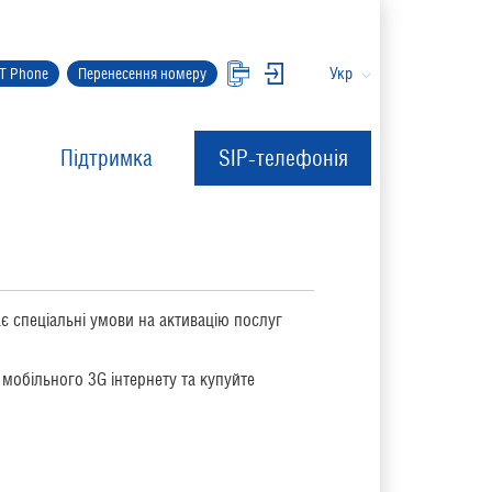
Укр
IT Phone
Перенесення номеру
Підтримка
SIP-телефонія
є спеціальні умови на активацію послуг
 мобільного 3G інтернету та купуйте