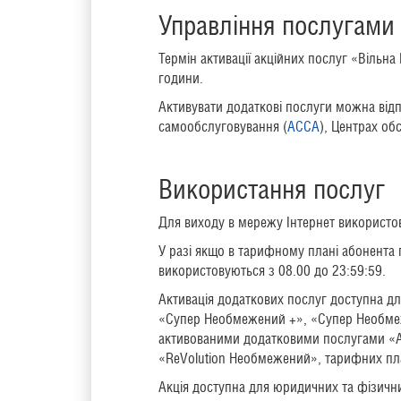
Управління послугами
Термін активації акційних послуг «Вільна
години.
Активувати додаткові послуги можна ві
самообслуговування (
АССА
), Центрах об
Використання послуг
Для виходу в мережу Інтернет використов
У разі якщо в тарифному плані абонента
використовуються з 08.00 до 23:59:59.
Активація додаткових послуг доступна д
«Супер Необмежений +», «Супер Необмеж
активованими додатковими послугами «А
«ReVolution Необмежений», тарифних пл
Акція доступна для юридичних та фізичн