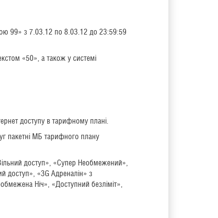
кою 99» з 7.03.12 по 8.03.12 до 23:59:59
екстом «50», а також у системі
тернет доступу в тарифному плані.
луг пакетні МБ тарифного плану
«Вiльний доступ», «Супер Необмежений»,
й доступ», «3G Адреналін» з
обмежена Ніч», «Доступний безліміт»,