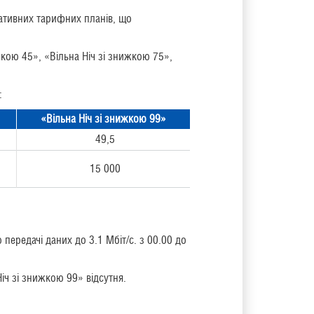
ративних тарифних планів, що
жкою 45», «Вільна Ніч зі знижкою 75»,
»:
«Вільна Ніч зі знижкою 99»
49,5
15 000
передачі даних до 3.1 Мбіт/с. з 00.00 до
іч зі знижкою 99» відсутня.