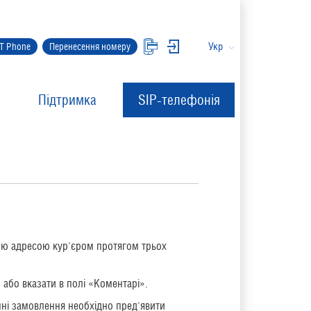
Укр
IT Phone
Перенесення номеру
Підтримка
SIP-телефонія
ною адресою кур'єром протягом трьох
 або вказати в полі «Коментарі».
ні
замовлення необхідно
пред'явити