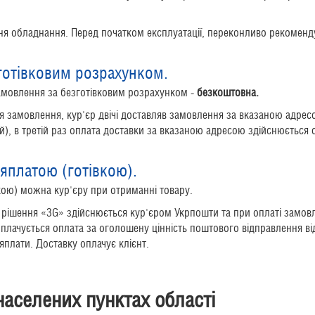
ння обладнання. Перед початком експлуатації, переконливо рекомен
готівковим розрахунком.
амовлення за безготівковим розрахунком -
безкоштовна.
 замовлення, кур'єр двічі доставляв замовлення за вказаною адресо
ій), в третій раз оплата доставки за вказаною адресою здійснюється
яплатою (готівкою).
кою) можна кур'єру при отриманні товару.
рішення «3G» здійснюється кур'єром Укрпошти та при оплаті замовл
плачується оплата за оголошену цінність поштового відправлення від
яплати. Доставку оплачує клієнт.
населених пунктах області