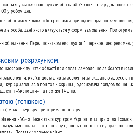
нюється у всі населені пункти областей України. Товар доставляєть
00 у робочі дні.
співробітником компанії Інтертелеком при підтвердженні замовлення,
ачем є особа, дані якого вказуються у формі замовлення.
При
отрима
ння обладнання. Перед початком експлуатації, переконливо рекомен
вковим розрахунком.
по населених пунктах області при оплаті замовлення за безготівков
 замовлення, кур'єр доставляв замовлення за вказаною адресою і н
ній), кур'єр залишає в поштовій скриньці одержувача повідомлення
діленні «Укрпошти» на протязі 14 днів.
атою (готівкою)
кою) можна кур'єру при отриманні товару.
 рішення «3G» здійснюється кур'єром Укрпошти та при оплаті замовл
плачується оплата за оголошену цінність поштового відправлення від
яплати. Доставку оплачує клієнт.