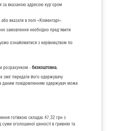
ся за вказаною адресою кур'єром
 або вказати в полі «Коментарі».
нні
замовлення необхідно
пред'явити
дуємо ознайомитися з керівництвом по
им розрахунком -
безкоштовна.
е зміг передати його одержувачу
. За даним повідомленням одержувач може
ення готівкою складає 47,32 грн з
 суми оголошеної цінності в гривнях та