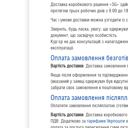
Доставка коробкового рішення «3G» здійс
протягом трьох робочих днів з 9.00 до 18.
Час і умови доставки можна узгодити із 
Зверніть, будь ласка, увагу, що одержув
документ, що засвідчує
особистість.
Кур'єр не дає консультацій з налагодже
експлуатації.
Оплата замовлення безготі
Вартість доставки
. Доставка замовлення 
Якщо після оформлення та підтвердження
(вказаний у заявці одержувач був відсут
забрати своє замовлення в поштовому від
Оплата замовлення післяпл
Оплатити замовлення післяплатою (готів
Вартість доставки
. Доставка коробкового
ПДВ. Додатково за
тарифами Укрпошти
о
оплата за послугу пересилання суми післ