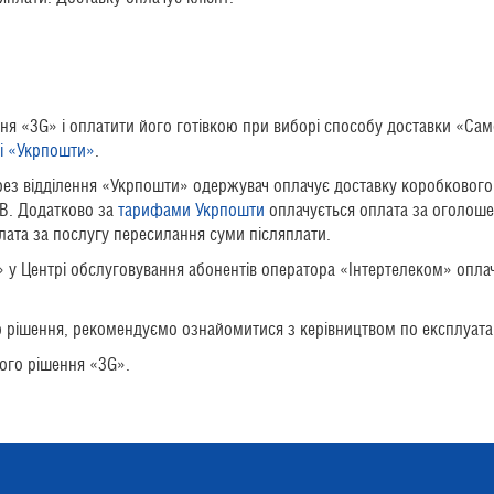
ня «3G» і оплатити його готівкою при виборі способу доставки «С
ні «Укрпошти»
.
рез відділення «Укрпошти» одержувач оплачує доставку коробкового
ДВ. Додатково за
тарифами Укрпошти
оплачується оплата за оголошен
плата за послугу пересилання суми післяплати.
у Центрі обслуговування абонентів оператора «Інтертелеком» оплач
 рішення, рекомендуємо ознайомитися з керівництвом по експлуатац
ого рішення «3G».