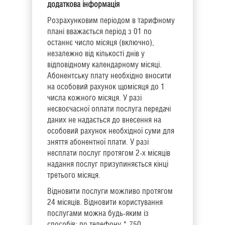
додаткова інформація
Розрахунковим періодом в тарифному
плані вважається період з 01 по
останнє число місяця (включно),
незалежно від кількості днів у
відповідному календарному місяці.
Абонентську плату необхідно вносити
на особовий рахунок щомісяця до 1
числа кожного місяця. У разі
несвоєчасної оплати послуга передачі
даних не надається до внесення на
особовий рахунок необхідної суми для
зняття абонентної плати. У разі
несплати послуг протягом 2-х місяців
надання послуг призупиняється кінці
третього місяця.
Відновити послуги можливо протягом
24 місяців. Відновити користування
послугами можна будь-яким із
способів: по телефону * 750,