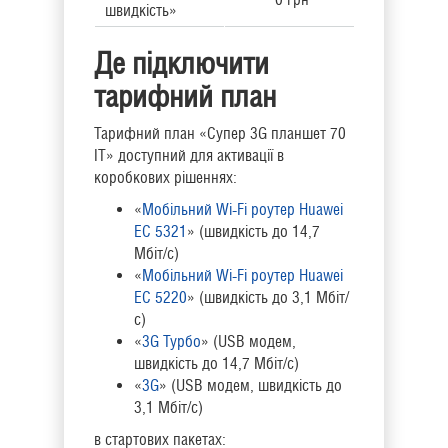
швидкість»
Де підключити
тарифний план
Тарифний план «Супер 3G планшет 70
ІТ» доступний для активації в
коробкових рішеннях:
«
Мобільний Wi-Fi роутер Huawei
EC 5321
» (швидкість до 14,7
Мбіт/с)
«
Мобільний Wi-Fi роутер Huawei
EC 5220
» (швидкість до 3,1 Мбіт/
с)
«
3G Турбо
» (USB модем,
швидкість до 14,7 Мбіт/с)
«
3G
» (USB модем, швидкість до
3,1 Мбіт/с)
в стартових пакетах: