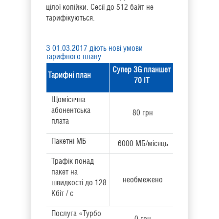
цілої копійки. Сесії до 512 байт не
тарифікуються.
З 01.03.2017 діють нові умови
тарифного плану
Супер
3G планшет
Тарифні план
70 IT
Щомісячна
абонентська
80 грн
плата
Пакетні МБ
6000 МБ/місяць
Трафік понад
пакет на
необмежено
швидкості до 128
Кбіт / с
Послуга «Турбо
0 грн