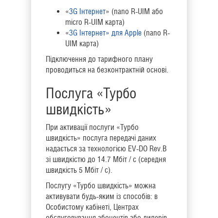
«
3G Інтернет
» (nano R-UIM або
micro R-UIM карта)
«
3G Інтернет» для Apple
(nano R-
UIM карта)
Підключення до тарифного плану
проводиться на безконтрактній основі.
Послуга «Турбо
швидкість»
При активації послуги «Турбо
швидкість» послуга передачі даних
надається за технологією EV-DO Rev.В
зі швидкістю до 14.7 Мбіт / с (середня
швидкість 5 Мбіт / с).
Послугу «Турбо швидкість» можна
активувати будь-яким із способів: в
Особистому кабінеті, Центрах
обслуговування абонентів або дилерів