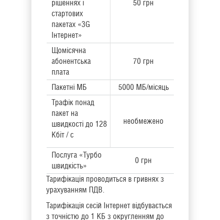
рішеннях і
50 грн
стартових
пакетах «3G
Інтернет»
Щомісячна
абонентська
70 грн
плата
Пакетні МБ
5000 МБ/місяць
Трафік понад
пакет на
необмежено
швидкості до 128
Кбіт / с
Послуга «Турбо
0 грн
швидкість»
Тарифікація проводиться в гривнях з
урахуванням ПДВ.
Тарифікація сесій Інтернет відбувається
з точністю до 1 КБ з округленням до