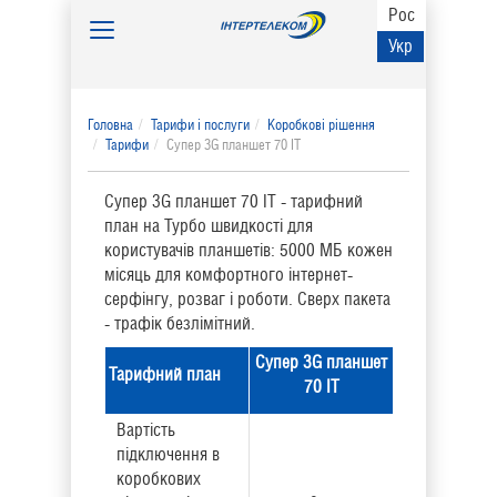
Рос
Toggle
Укр
navigation
Головна
Тарифи і послуги
Коробкові рішення
Тарифи
Супер 3G планшет 70 ІТ
Супер 3G планшет 70 ІТ - тарифний
план на Турбо швидкості для
користувачів планшетів: 5000 МБ кожен
місяць для комфортного інтернет-
серфінгу, розваг і роботи. Cверх пакета
- трафік безлімітний.
Супер
3G планшет
Тарифний план
70 IT
Вартість
підключення в
коробкових