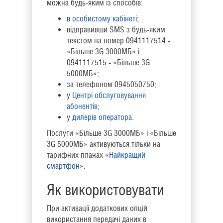
можна будь-яким із способів:
в
особистому кабінеті
;
відправивши SMS з будь-яким
текстом на номер 0941117514 -
«Більше 3G 3000МБ» і
0941117515 - «Більше 3G
5000МБ»;
за телефоном 0945050750;
у
Центрі обслуговування
абонентів
;
у
дилерів оператора
.
Послуги «Більше 3G 3000МБ» і «Більше
3G 5000МБ» активуються тільки на
тарифних планах «
Найкращий
смартфон
».
Як використовувати
При активації додаткових опцій
використання передачі даних в