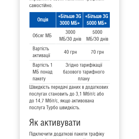
самостійно.
«Більше 3G
«Більше 3G
Опція
3000 МБ»
5000 МБ»
3000
5000
Обсяг МБ
МБ/30 днів
МБ/30 днів
Вартість
40 грн
70 грн
активації
Вартість 1
Згідно тарифікації
МБ понад
базового тарифного
пакету
плану
Швидкість передачі даних в додаткових
послугах становить до 3,1 Мбіт/с або
до 14,7 Мбіт/с, якщо активована
послуга Турбо швидкість.
Як активувати
Підключити додаткові пакети трафіку