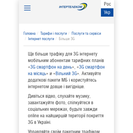
Рос
Toggle
Укр
navigation
Головна
Тарифи і послуги
Послуги та сервіси
Інтернет послуги
Більше 3G
Ще більше трафіку для 3G інтернету
мобільним абонентам тарифних планів
«
3G смартфон на день
», «
3G смартфон
на місяць
» и «
Вільний 3G
». Активуйте
додаткові пакети МБ і користуйтесь
інтернетом довше і вигідніше.
Дивіться відео, слухайте музику,
завантажуйте фото, спілкуйтеся в
соціальних мережах, будьте завжди
online на найширшій території покриття
3G в Україні.
Управляйте своїм пакетним трафіком