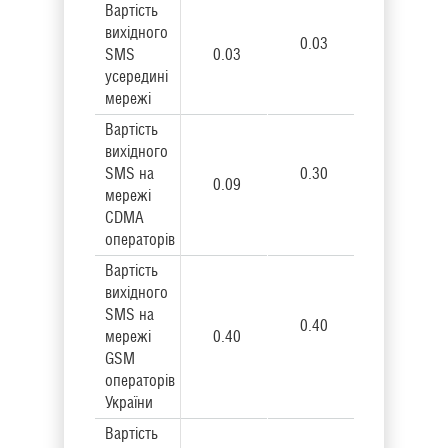
Вартість
вихідного
0.03
SMS
0.03
усередині
мережі
Вартість
вихідного
SMS на
0.30
0.09
мережі
CDMA
операторів
Вартість
вихідного
SMS на
0.40
мережі
0.40
GSM
операторів
України
Вартість