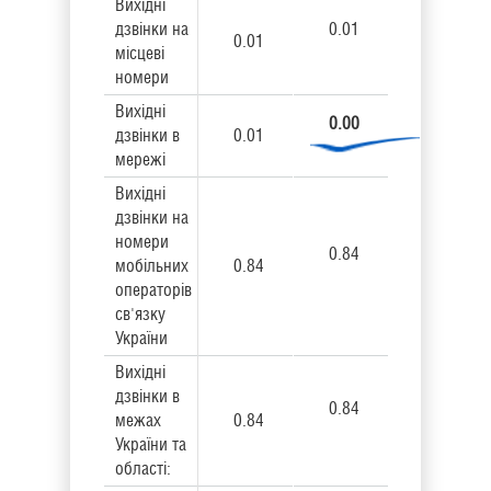
Вихідні
дзвінки на
0.01
0.01
місцеві
номери
Вихідні
0.00
дзвінки в
0.01
мережі
Вихідні
дзвінки на
номери
0.84
мобільних
0.84
операторів
св'язку
України
Вихідні
дзвінки в
0.84
межах
0.84
України та
області: