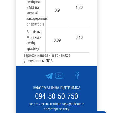
вихідного
SMS на
1.20
0.9
мережі
закордонних
операторів
Вартість 1
МБ вхід./
0.10
0.09
вихід.
трафіку
Тарифи наведені в гривнях з
урахуванням ПДВ.
ІНФОРМАЦІЙНА ПІДТРИМКА
094-50-50-750
вартість дзвінків згідно тарифів Вашого
оператора зв'язку