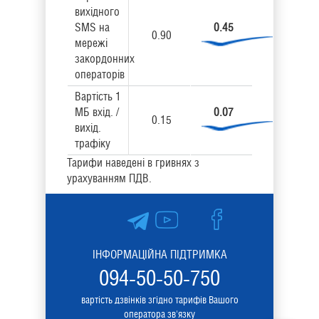
вихідного
SMS на
0.45
0.90
мережі
закордонних
операторів
Вартість 1
МБ вхід. /
0.07
0.15
вихід.
трафіку
Тарифи наведені в гривнях з
урахуванням ПДВ.
ІНФОРМАЦІЙНА ПІДТРИМКА
094-50-50-750
вартість дзвінків згідно тарифів Вашого
оператора зв'язку