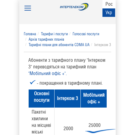
Рос
Toggle
Укр
navigation
Головна
Тарифи і послуги
Голосові послуги
Архів тарифних планів
Тарифні плани для абонентів CDMA UA
Інтерком 3
Абоненти з тарифного плану "Інтерком
3" переводяться на тарифний план
"Мобільний офіс +".
- покращення в тарифному плані.
Основні
МобІльний
Інтерком 3
послуги
офіс +
Пакетні
хвилини
на місцеві
25000
2000
міські