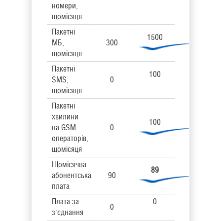
номери,
щомісяця
Пакетні
1500
МБ,
300
щомісяця
Пакетні
100
SMS,
0
щомісяця
Пакетні
хвилини
100
на GSM
0
операторів,
щомісяця
Щомісячна
89
абонентська
90
плата
Плата за
0
0
з'єднання