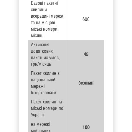
Базові пакетні
хвилини
всередині мережі
600
та на місцеві
міські номери,
місяць
Активація
додаткових
45
пакетних умов,
грн/місяць
Пакет хвилин в
національній
безліміт
мережі
Інтертелеком
Пакет хвилин на
міські номери по
Україні
на мережі
100
мобільних