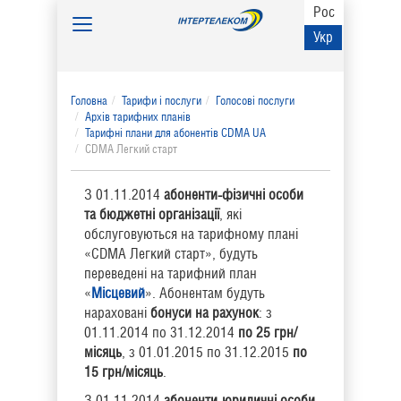
Рос
Toggle
Укр
navigation
Головна
Тарифи і послуги
Голосові послуги
Архів тарифних планів
Тарифні плани для абонентів CDMA UA
CDMA Легкий старт
З 01.11.2014
абоненти-фізичні особи
та бюджетні організації
, які
обслуговуються на тарифному плані
«CDMA Легкий старт», будуть
переведені на тарифний план
«
Місцевий
». Абонентам будуть
нараховані
бонуси на рахунок
: з
01.11.2014 по 31.12.2014
по 25 грн/
місяць
, з 01.01.2015 по 31.12.2015
по
15 грн/місяць
.
З 01.11.2014
абоненти-юридичні особи