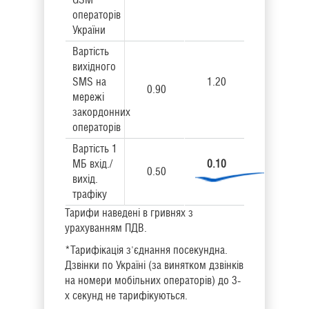
операторів
України
Вартість
вихідного
SMS на
1.20
0.90
мережі
закордонних
операторів
Вартість 1
МБ вхід./
0.10
0.50
вихід.
трафіку
Тарифи наведені в гривнях з
урахуванням ПДВ.
*Тарифікація з'єднання посекундна.
Дзвінки по Україні (за винятком дзвінків
на номери мобільних операторів) до 3-
х секунд не тарифікуються.