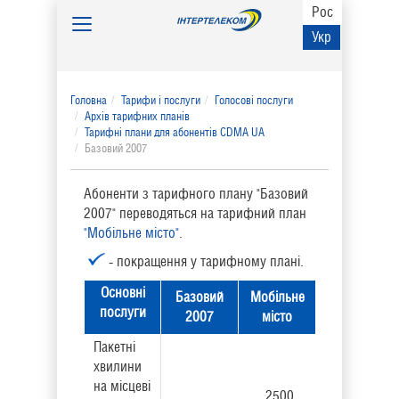
Рос
Toggle
Укр
navigation
Головна
Тарифи і послуги
Голосові послуги
Архів тарифних планів
Тарифні плани для абонентів CDMA UA
Базовий 2007
Абоненти з тарифного плану "Базовий
2007" переводяться на тарифний план
"Мобільне місто"
.
- покращення у тарифному планi.
Основнi
Базовий
Мобільне
послуги
2007
місто
Пакетні
хвилини
на місцеві
2500