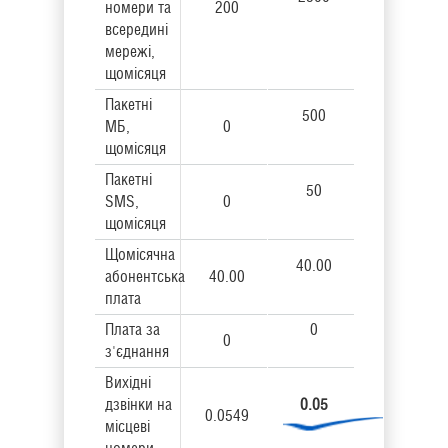
номери та
200
всередині
мережі,
щомісяця
Пакетні
500
МБ,
0
щомісяця
Пакетні
50
SMS,
0
щомісяця
Щомісячна
40.00
абонентська
40.00
плата
Плата за
0
0
з'єднання
Вихідні
дзвінки на
0.05
0.0549
місцеві