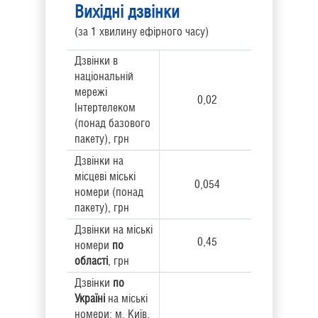
Вихідні дзвінки
(за 1 хвилину ефірного часу)
Дзвінки в
національній
мережі
0,02
Інтертелеком
(понад базового
пакету), грн
Дзвінки на
місцеві міські
0,054
номери (понад
пакету), грн
Дзвінки на міські
0,45
номери
по
області
, грн
Дзвінки
по
Україні
на міські
номери: м. Київ,