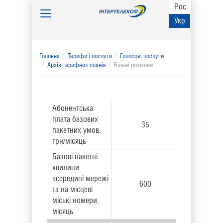
Рос
Toggle
Укр
navigation
Головна
Тарифи і послуги
Голосові послуги
Архів тарифних планів
Вільні розмови
Абонентська
плата базових
35
пакетних умов,
грн/місяць
Базові пакетні
хвилини
всередині мережі
600
та на місцеві
міські номери,
місяць