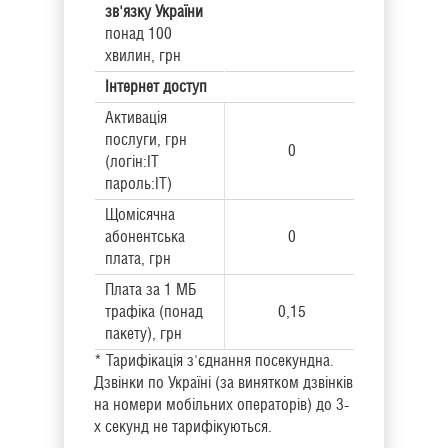
зв'язку України
понад 100
хвилин, грн
Інтернет доступ
Активація
послуги, грн
0
(логін:ІT
пароль:ІT)
Щомісячна
абонентська
0
плата, грн
Плата за 1 МБ
трафіка (понад
0,15
пакету), грн
* Тарифікація з'єднання посекундна.
Дзвінки по Україні (за винятком дзвінків
на номери мобільних операторів) до 3-
х секунд не тарифікуються.