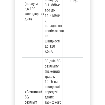
50 грн
(послуга
3,1 Мбіт/с
діє 100
або до
календарних
14,7 Мбіт/
днів)
с),
понадпакет
необмежено
на
швидкості
до 128
Кбіт/с)
30 днів 3G
безліміту
(пакетний
трафік –
10 ГБ на
швидкості
«Святковий
передачі
3G
даних
безліміт
тарифного