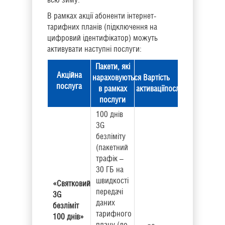
В рамках акції абоненти інтернет-
тарифних планів (підключення на
цифровий ідентифікатор) можуть
активувати наступні послуги:
Пакети, які
Акційна
нараховуються
Вартість
послуга
в рамках
активації
послуги
послуги
100 днів
3G
безліміту
(пакетний
трафік –
30 ГБ на
швидкості
«Святковий
передачі
3G
даних
безліміт
тарифного
100 днів»
плану (до