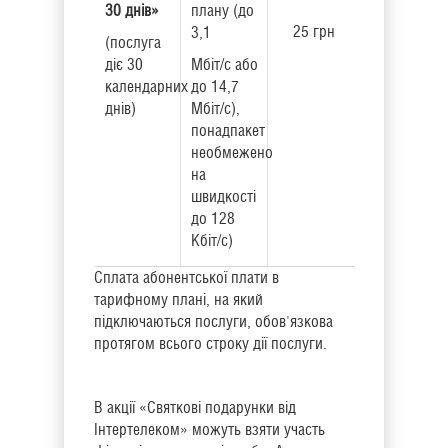
30 днів
»
плану (до
25 грн
3,1
(послуга
діє 30
Мбіт/с або
календарних
до 14,7
днів)
Мбіт/с),
понадпакет
необмежено
на
швидкості
до 128
Кбіт/с)
Сплата абонентської плати в
тарифному плані, на який
підключаються послуги, обов'язкова
протягом всього строку дії послуги.
В акції «Святкові подарунки від
Інтертелеком» можуть взяти участь