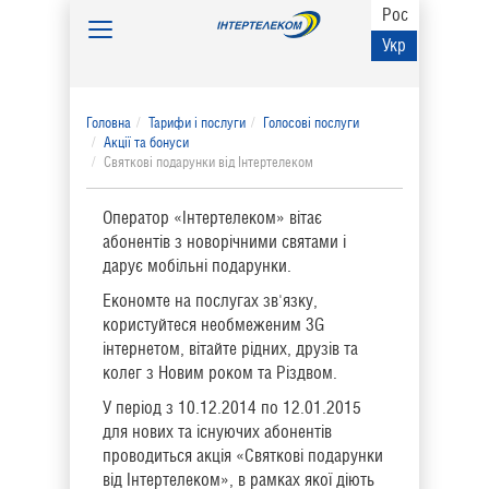
Рос
Toggle
Укр
navigation
Головна
Тарифи і послуги
Голосові послуги
Акції та бонуси
Святкові подарунки від Інтертелеком
Оператор «Інтертелеком» вітає
абонентів з новорічними святами і
дарує мобільні подарунки.
Економте на послугах зв'язку,
користуйтеся необмеженим 3G
інтернетом, вітайте рідних, друзів та
колег з Новим роком та Різдвом.
У період з 10.12.2014 по 12.01.2015
для нових та існуючих абонентів
проводиться акція «Святкові подарунки
від Інтертелеком», в рамках якої діють