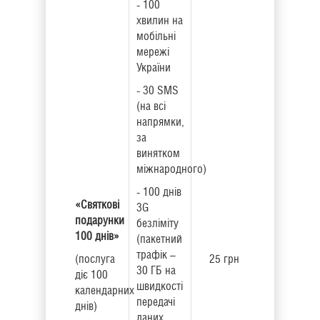
- 100
хвилин на
мобільні
мережі
України
- 30 SMS
(на всі
напрямки,
за
винятком
міжнародного)
- 100 днів
«Святкові
3G
подарунки
безліміту
100 днів»
(пакетний
трафік –
(послуга
25 грн
30 ГБ на
діє 100
швидкості
календарних
передачі
днів)
даних