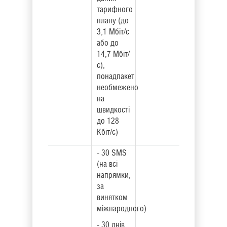
тарифного
плану (до
3,1 Мбіт/с
або до
14,7 Мбіт/
с),
понадпакет
необмежено
на
швидкості
до 128
Кбіт/с)
- 30 SMS
(на всі
напрямки,
за
винятком
міжнародного)
- 30 днів