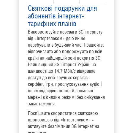
Святкові подарунки для
абонентів інтернет-
тарифних планів
Використовуйте переваги 3G інтернету
від «Інтертелеком» де б ви не
перебували в будь-який час. Працюйте,
відпочивайте або подорожуйте по всій
країні на найширшій зоні покриття 3G.
Найшвидший 3G інтернет Україні на
швидкості до 14,7 Мбіт/с відкриває
доступ до всіх зручних сервісів -
серфінг, ігри, прослуховування аудіо і
перегляд відео, пошта й соціальні
мережі в онлайн-режимі без очікування
завантаження.
Поспішайте скористатися святковою
пропозицією від «Інтертелеком» -
активуйте безлімітний 3G інтернет на
всю зиму.