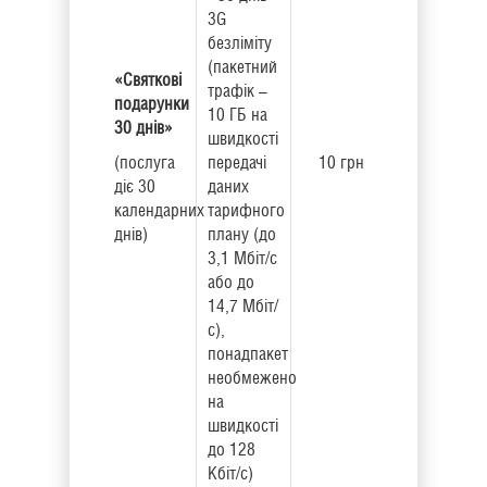
3G
безліміту
(пакетний
«Святкові
трафік –
подарунки
10 ГБ на
30 днів»
швидкості
(послуга
передачі
10 грн
діє 30
даних
календарних
тарифного
днів)
плану (до
3,1 Мбіт/с
або до
14,7 Мбіт/
с),
понадпакет
необмежено
на
швидкості
до 128
Кбіт/с)