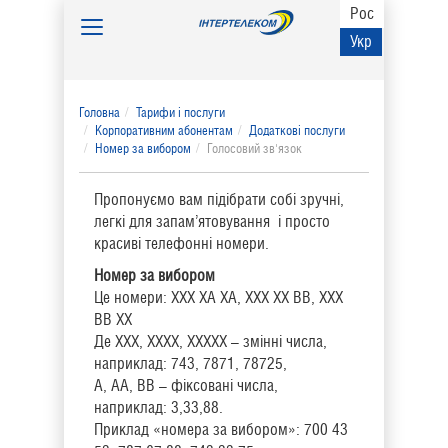
Рос
Toggle
Укр
navigation
Головна
Тарифи і послуги
Корпоративним абонентам
Додаткові послуги
Номер за вибором
Голосовий зв'язок
Пропонуємо вам підібрати собі зручні,
легкі для запам’ятовування і просто
красиві телефонні номери.
Номер за вибором
Це номери: ХХХ ХА ХА, ХХХ ХХ ВВ, ХХХ
ВВ ХХ
Де ХХХ, ХХХХ, ХХХХХ – змінні числа,
наприклад: 743, 7871, 78725,
А, АА, ВВ – фіксовані числа,
наприклад: 3,33,88.
Приклад «номера за вибором»: 700 43