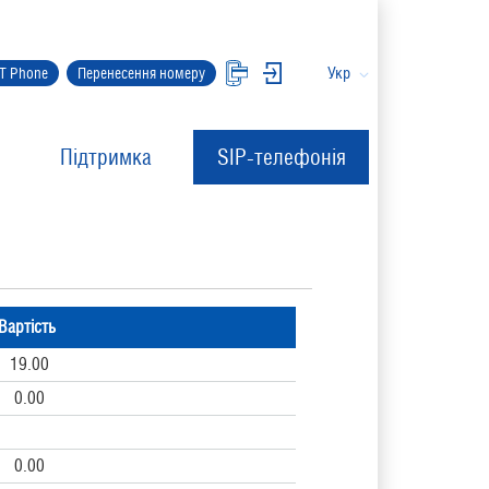
Укр
IT Phone
Перенесення номеру
Підтримка
SIP-телефонія
Вартість
19.00
0.00
0.00