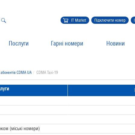
IT Market
Підключити номер
Послуги
Гарні номери
Новини
я абонентів CDMA UA
CDMA Taxi-19
слуги
еком (міські номери)