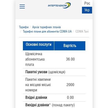
Рос
Toggle
Укр
navigation
Тарифи
Архів тарифних планів
Тарифні плани для абонентів CDMA UA
CDMA Taxi
Основні послуги
Вартість
Щомісячна
абонентська
36.00
плата
Пакетні умови
(щомісяця)
Пакетні хвилини
на місцеві міські
2000
номери
Вхідні дзвінки
0.00
Вихідні дзвінки
* (понад пакету)