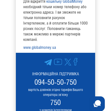
Для відкриття
кошельку GlobalMoney
необхідний тільки номер телефону або
електронна адреса. І ви зможете не
тільки поповнити рахунок
Інтертелеком, а й оплатити
більше 1000
різних
послуг. Поповнити гаманець
також можливо в мережі партнерів
компанії.
www
.
globalmoney
.
ua
ІНФОРМАЦІЙНА ПІДТРИМКА
094-50-50-750
вартість дзвінків згідно тарифів Вашого
оператора зв'язку
750
з номерів Інтертелеком