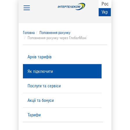
Рос
Toggle
Укр
navigation
Головна
Поповнення рахунку
Поповнення рахунку через ГлобалМані
Архів тарифів
Як підключити
Послуги та сервіси
Акції та бонуси
Тарифи