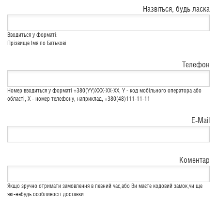
Назвіться, будь ласка
Вводиться у форматі:
Прізвище Імя по Батькові
Телефон
Номер вводиться у форматі +380(YY)XXX-XX-XX, Y - код мобільного оператора або
області, X - номер телефону, наприклад, +380(48)111-11-11
E-Mail
Коментар
Якщо зручно отримати замовлення в певний час,або Ви маєте кодовий замок,чи ще
які-небудь особливості доставки